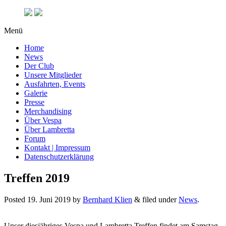
Menü
Home
News
Der Club
Unsere Mitglieder
Ausfahrten, Events
Galerie
Presse
Merchandising
Über Vespa
Über Lambretta
Forum
Kontakt | Impressum
Datenschutzerklärung
Treffen 2019
Posted
19. Juni 2019
by
Bernhard Klien
&
filed under
News
.
Unser diesjähriges Vespa und Lambretta Treffen findet am Samstag,