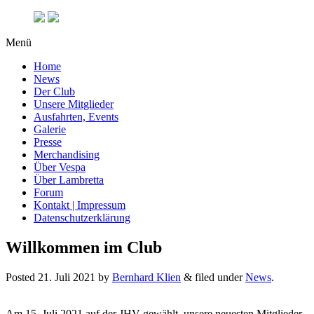
Menü
Home
News
Der Club
Unsere Mitglieder
Ausfahrten, Events
Galerie
Presse
Merchandising
Über Vespa
Über Lambretta
Forum
Kontakt | Impressum
Datenschutzerklärung
Willkommen im Club
Posted
21. Juli 2021
by
Bernhard Klien
&
filed under
News
.
Am 15. Juli 2021 auf der JHV gewählt, unsere neuesten Mitglieder,