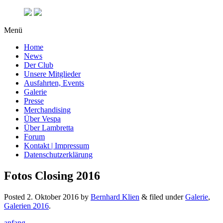
Menü
Home
News
Der Club
Unsere Mitglieder
Ausfahrten, Events
Galerie
Presse
Merchandising
Über Vespa
Über Lambretta
Forum
Kontakt | Impressum
Datenschutzerklärung
Fotos Closing 2016
Posted
2. Oktober 2016
by
Bernhard Klien
&
filed under
Galerie
,
Galerien 2016
.
anfang